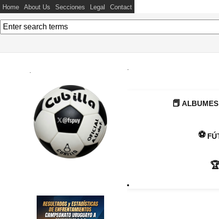
Home
About Us
Secciones
Legal
Contact
.
.
📕
ALBUMES
⚽
FÚ
