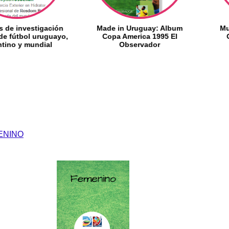
igación
Made in Uruguay: Album
Mundial 2026 
uruguayo,
Copa America 1995 El
Oficiales FI
dial
Observador
Parti
ENINO