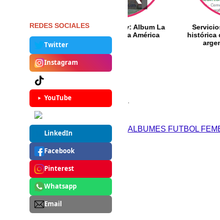
REDES SOCIALES
tbol
Made in Uruguay: Album La
Servicios de invest
6
Republica Copa América
histórica de fútbol 
)
1995
argentino y mun
Twitter
Instagram
TikTok
YouTube
.
Threads
ALBUMES FUTBOL FEM
LinkedIn
Facebook
Pinterest
Whatsapp
Email